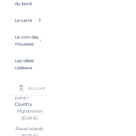
du bord
Le carré
Le coin des
mousses
Les idées
cadeaux
Account
EUR €
Country
Afghanistan
(EUR €)
Åland Islands
(EUR €)