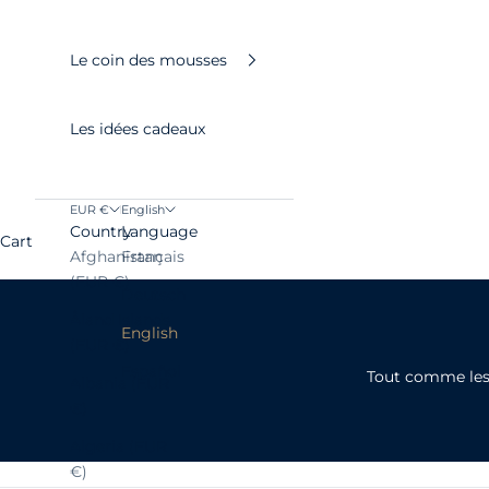
Le coin des mousses
Les idées cadeaux
EUR €
English
Country
Language
Cart
Afghanistan
Français
(EUR €)
Deutsch
Åland Islands
English
(EUR €)
Español
Tout comme les 
Albania (EUR
€)
Algeria (EUR
€)