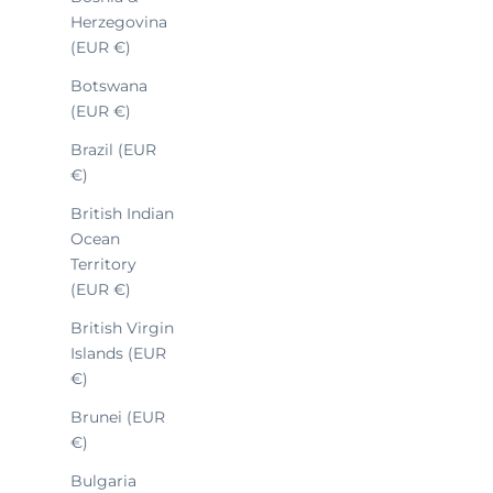
Herzegovina
(EUR €)
Botswana
(EUR €)
Brazil (EUR
€)
British Indian
Ocean
Sale 
NAVYGRAF MARINE NATIONALE
1690
Territory
CMM.10
(EUR €)
British Virgin
Islands (EUR
€)
Brunei (EUR
€)
Bulgaria