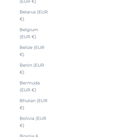
(EUR €)
Belarus (EUR
€)
Belgium
(EUR €)
Sale 
MONTRE
NAVYGRAF
1349
Belize (EUR
MARINE NATIONALE GMT
€)
Benin (EUR
€)
Bermuda
(EUR €)
Bhutan (EUR
€)
Bolivia (EUR
€)
Bosnia &