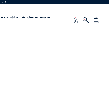
ter !
Le carré
Le coin des mousses
Open account page
Open search
Open cart