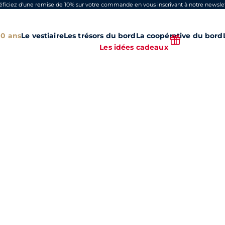
ficiez d'une remise de 10% sur votre commande en vous inscrivant à notre newslet
00 ans
Le vestiaire
Les trésors du bord
La coopérative du bord
Les idées cadeaux