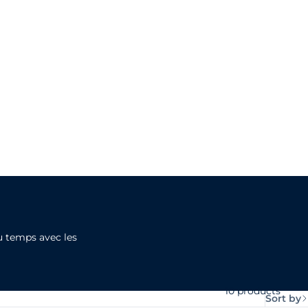
u temps avec les
10 products
Sort by