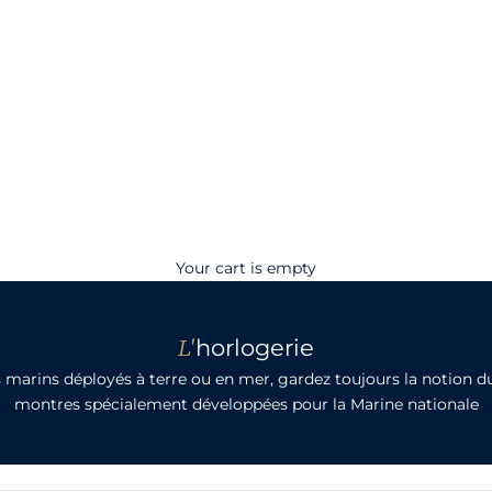
Your cart is empty
L'
horlogerie
marins déployés à terre ou en mer, gardez toujours la notion d
montres spécialement développées pour la Marine nationale