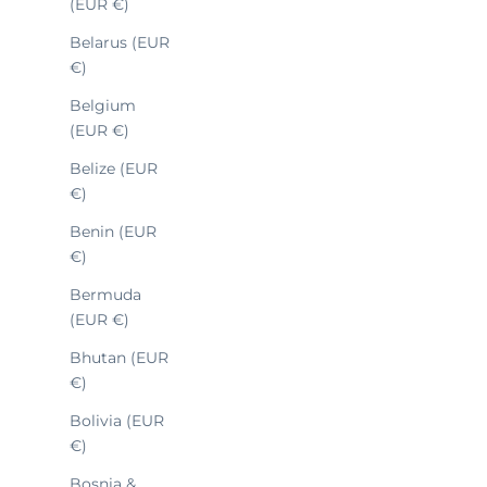
(EUR €)
Belarus (EUR
€)
Sale
MONTRE À QUARTZ
NAVYGRAF MN
449
Belgium
QUARTZ
(EUR €)
Belize (EUR
€)
Benin (EUR
€)
Bermuda
(EUR €)
Bhutan (EUR
€)
Bolivia (EUR
€)
Bosnia &