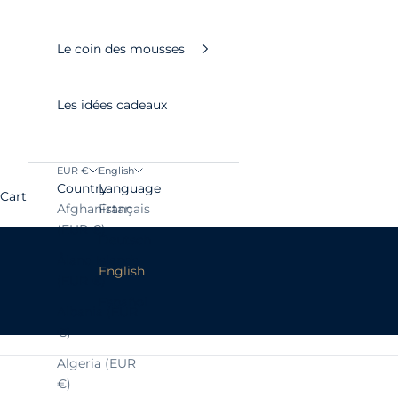
Le coin des mousses
Les idées cadeaux
EUR €
English
Country
Language
Cart
Afghanistan
Français
(EUR €)
Deutsch
Åland Islands
English
(EUR €)
Español
Albania (EUR
€)
Algeria (EUR
€)