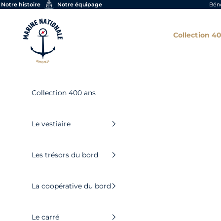
Skip to content
Notre histoire
Notre équipage
Béné
Boutique officielle de la Marine nationale
Collection 4
Collection 400 ans
Le vestiaire
Les trésors du bord
La coopérative du bord
Le carré