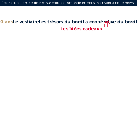
ficiez d'une remise de 10% sur votre commande en vous inscrivant à notre newslet
00 ans
Le vestiaire
Les trésors du bord
La coopérative du bord
Les idées cadeaux