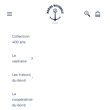
Passer au contenu
Boutique officielle de la Marine nationa
Ouvrir la recher
Voir le pa
Ouvrir la navigation
Collection
400 ans
Le
vestiaire
Les trésors
du bord
La
coopérative
du bord