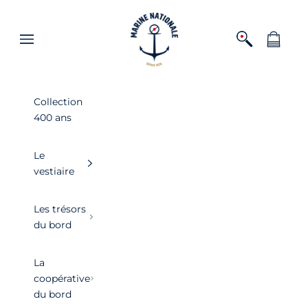
Passer au contenu
Boutique officielle de la Marine nationa
Ouvrir la recher
Voir le pa
Ouvrir la navigation
Collection
400 ans
Le
vestiaire
Les trésors
du bord
La
coopérative
du bord