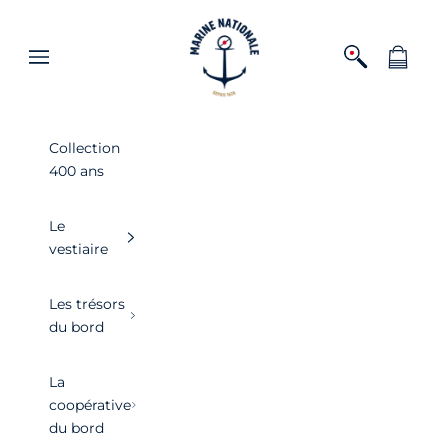
Passer au contenu
Boutique officielle de la Marine nationa
Ouvrir la recher
Voir le pa
Ouvrir la navigation
Collection
400 ans
Le
vestiaire
Les trésors
du bord
La
coopérative
du bord