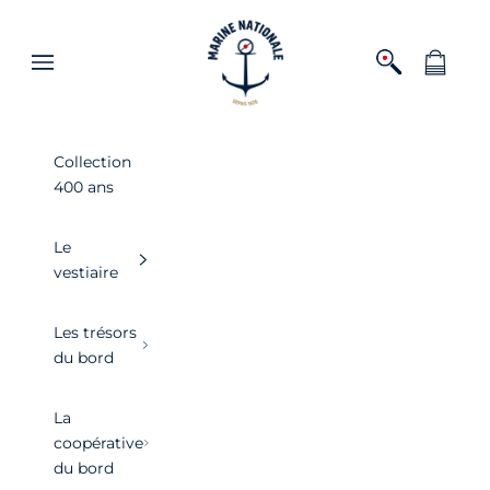
Passer au contenu
Boutique officielle de la Marine nationa
Ouvrir la recher
Voir le pa
Ouvrir la navigation
Collection
400 ans
Le
vestiaire
Les trésors
du bord
La
coopérative
du bord