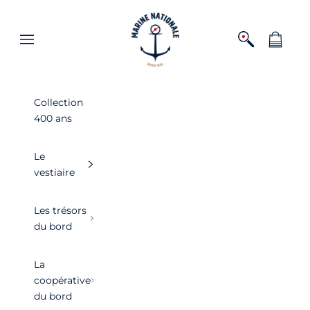
Passer au contenu
Boutique officielle de la Marine nationa
Ouvrir la recher
Voir le pa
Ouvrir la navigation
Collection
400 ans
Le
vestiaire
Les trésors
du bord
La
coopérative
du bord