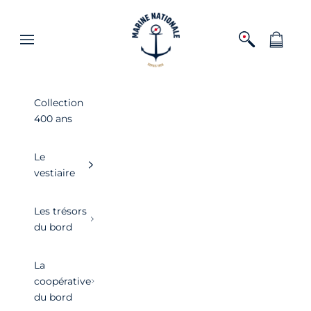
Passer au contenu
Boutique officielle de la Marine nationa
Ouvrir la recher
Voir le pa
Ouvrir la navigation
Collection
400 ans
Le
vestiaire
Les trésors
du bord
La
coopérative
du bord